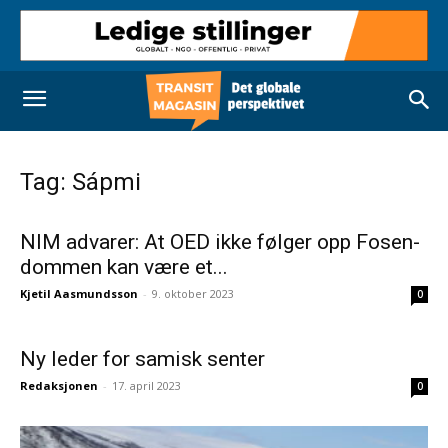
Tag: Sápmi
NIM advarer: At OED ikke følger opp Fosen-
dommen kan være et...
Kjetil Aasmundsson
-
9. oktober 2023
0
Ny leder for samisk senter
Redaksjonen
-
17. april 2023
0