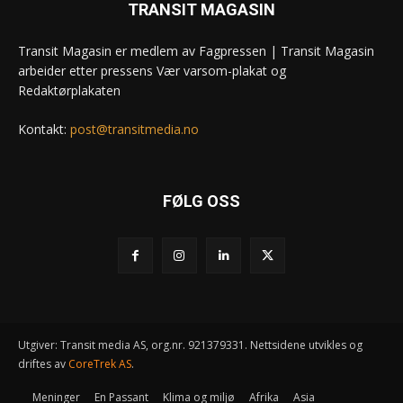
TRANSIT MAGASIN
Transit Magasin er medlem av Fagpressen | Transit Magasin
arbeider etter pressens Vær varsom-plakat og
Redaktørplakaten
Kontakt:
post@transitmedia.no
FØLG OSS
Utgiver: Transit media AS, org.nr. 921379331. Nettsidene utvikles og
driftes av
CoreTrek AS
.
Meninger
En Passant
Klima og miljø
Afrika
Asia