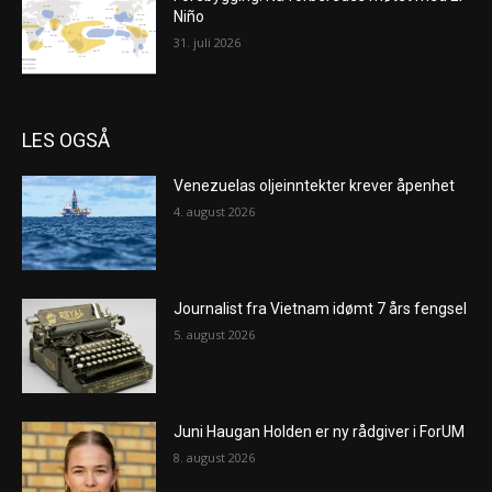
Niño
31. juli 2026
LES OGSÅ
Venezuelas oljeinntekter krever åpenhet
4. august 2026
Journalist fra Vietnam idømt 7 års fengsel
5. august 2026
Juni Haugan Holden er ny rådgiver i ForUM
8. august 2026