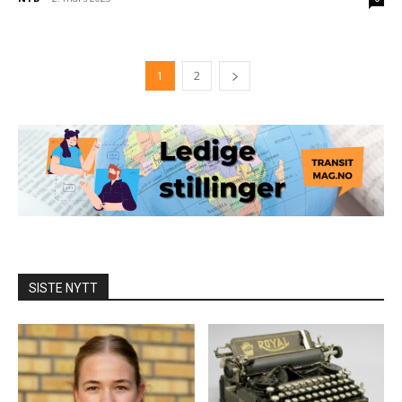
1
2
SISTE NYTT