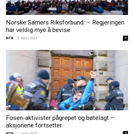
Norske Samers Riksforbund: – Regjeringen
har veldig mye å bevise
NTB
-
3. mars 2023
0
Fosen-aktivister pågrepet og bøtelagt –
aksjonene fortsetter
NTB
-
2. mars 2023
0