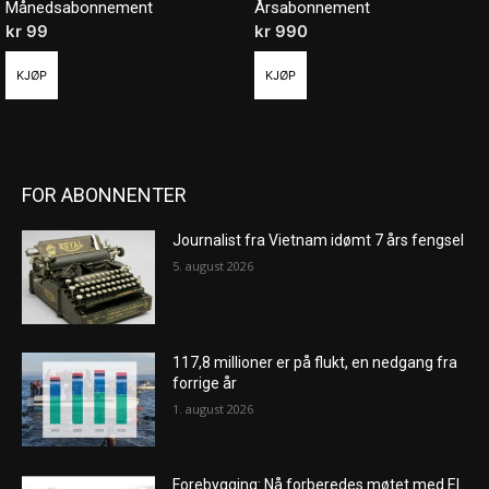
Månedsabonnement
Årsabonnement
kr
99
/ måned
kr
990
/ år
KJØP
KJØP
FOR ABONNENTER
Journalist fra Vietnam idømt 7 års fengsel
5. august 2026
117,8 millioner er på flukt, en nedgang fra
forrige år
1. august 2026
Forebygging: Nå forberedes møtet med El