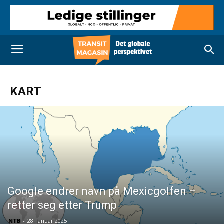
KART
Google endrer navn på Mexicgolfen –
retter seg etter Trump
NTB
-
28. januar 2025