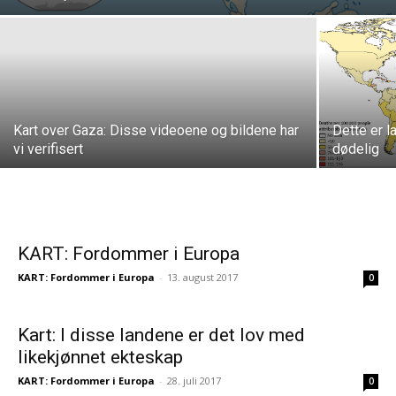
Kart over Gaza: Disse videoene og bildene har
Dette er l
vi verifisert
dødelig
KART: Fordommer i Europa
KART: Fordommer i Europa
-
13. august 2017
0
Kart: I disse landene er det lov med
likekjønnet ekteskap
KART: Fordommer i Europa
-
28. juli 2017
0