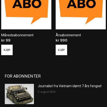
Månedsabonnement
Årsabonnement
kr
99
/ måned
kr
990
/ år
KJØP
KJØP
FOR ABONNENTER
Journalist fra Vietnam idømt 7 års fengsel
5. august 2026