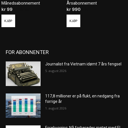
Månedsabonnement
Årsabonnement
kr
99
/ måned
kr
990
/ år
KJØP
KJØP
FOR ABONNENTER
Journalist fra Vietnam idømt 7 års fengsel
5. august 2026
117,8 millioner er på flukt, en nedgang fra
forrige år
1. august 2026
Forebygging: Nå forberedes møtet med El