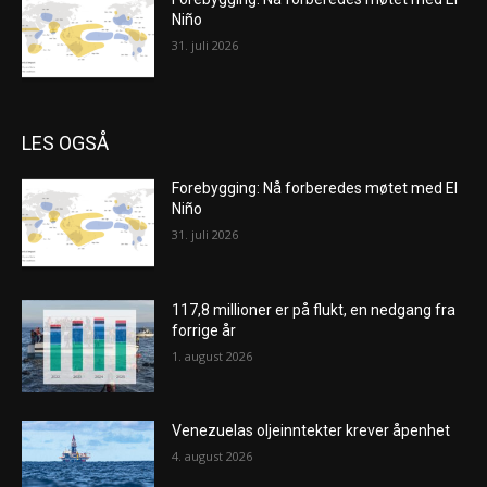
Niño
31. juli 2026
LES OGSÅ
Forebygging: Nå forberedes møtet med El
Niño
31. juli 2026
117,8 millioner er på flukt, en nedgang fra
forrige år
1. august 2026
Venezuelas oljeinntekter krever åpenhet
4. august 2026