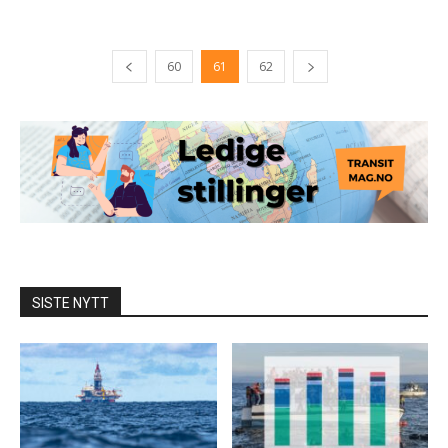
60
61
62
SISTE NYTT