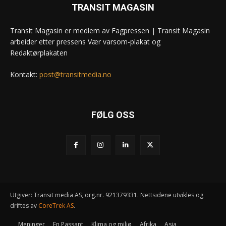
TRANSIT MAGASIN
Transit Magasin er medlem av Fagpressen | Transit Magasin
arbeider etter pressens Vær varsom-plakat og
Redaktørplakaten
Kontakt:
post@transitmedia.no
FØLG OSS
Utgiver: Transit media AS, org.nr. 921379331. Nettsidene utvikles og
driftes av
CoreTrek AS
.
Meninger
En Passant
Klima og miljø
Afrika
Asia