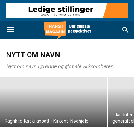
NYTT OM NAVN
Erik Sandersen er ny toppsjef i Norfund
Nytt om navn i grønne og globale virksomheter.
Redaksjonen
-
22. april 2026
Plan Inter
Ragnhild Kaski ansatt i Kirkens Nødhjelp
generalse