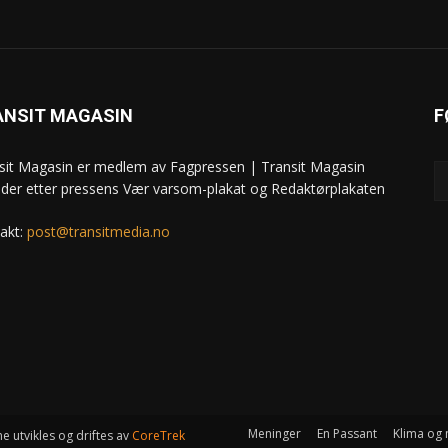
ANSIT MAGASIN
F
sit Magasin er medlem av Fagpressen | Transit Magasin
ider etter pressens Vær varsom-plakat og Redaktørplakaten
akt:
post@transitmedia.no
Meninger
En Passant
Klima og 
e utvikles og driftes av
CoreTrek