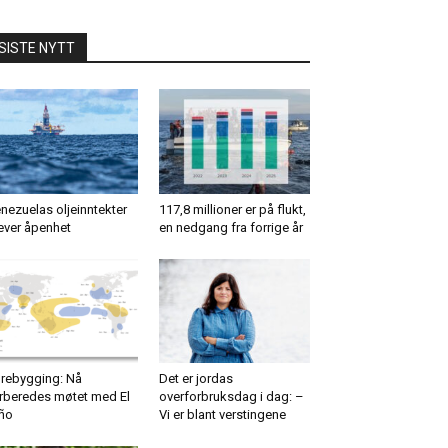
SISTE NYTT
nezuelas oljeinntekter
117,8 millioner er på flukt,
ever åpenhet
en nedgang fra forrige år
rebygging: Nå
Det er jordas
rberedes møtet med El
overforbruksdag i dag: –
ño
Vi er blant verstingene