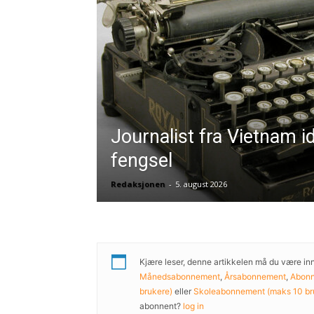
Journalist fra Vietnam i
fengsel
Redaksjonen
-
5. august 2026
Kjære leser, denne artikkelen må du være innl
Månedsabonnement
,
Årsabonnement
,
Abonne
brukere)
eller
Skoleabonnement (maks 10 br
abonnent?
log in