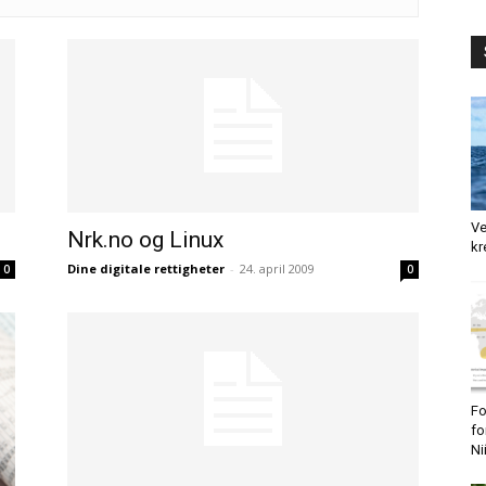
Ve
Nrk.no og Linux
kr
Dine digitale rettigheter
-
24. april 2009
0
0
Fo
fo
Ni