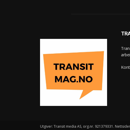
TR
Tran
arbe
Kont
Utgiver: Transit media AS, org.nr. 921379331. Nettsiden