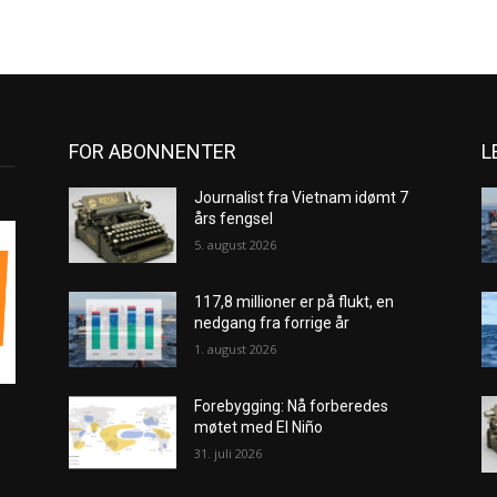
FOR ABONNENTER
L
Journalist fra Vietnam idømt 7
års fengsel
5. august 2026
117,8 millioner er på flukt, en
nedgang fra forrige år
1. august 2026
Forebygging: Nå forberedes
møtet med El Niño
31. juli 2026