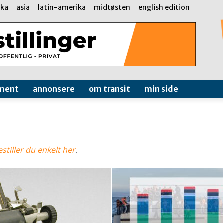
ika
asia
latin-amerika
midtøsten
english edition
ment
annonsere
om transit
min side
stiller du enkelt her
.