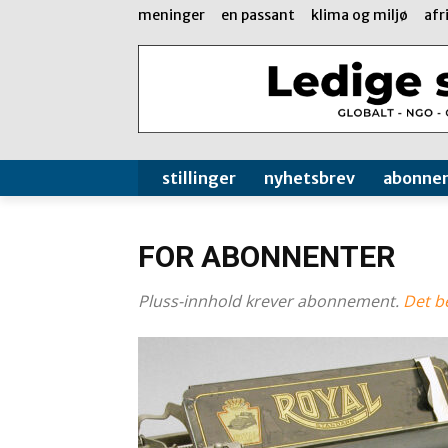
meninger
en passant
klima og miljø
afr
stillinger
nyhetsbrev
abonne
FOR ABONNENTER
Pluss-innhold krever abonnement.
Det be