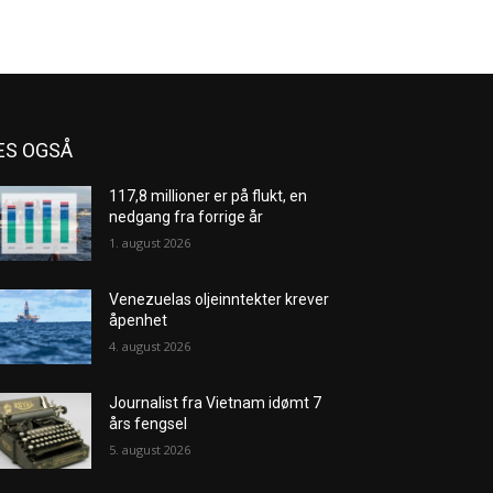
ES OGSÅ
117,8 millioner er på flukt, en
nedgang fra forrige år
1. august 2026
Venezuelas oljeinntekter krever
åpenhet
4. august 2026
Journalist fra Vietnam idømt 7
års fengsel
5. august 2026