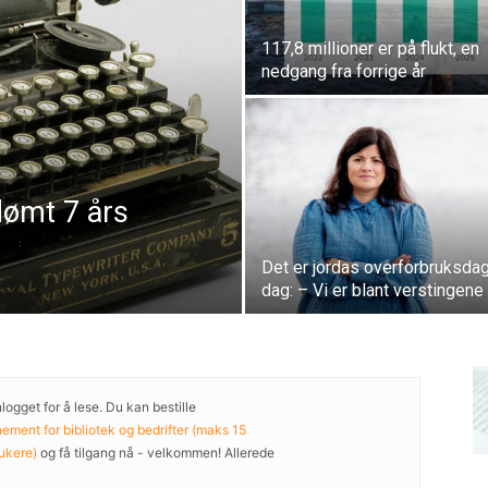
117,8 millioner er på flukt, en
nedgang fra forrige år
dømt 7 års
Det er jordas overforbruksdag
dag: – Vi er blant verstingene
ogget for å lese. Du kan bestille
ment for bibliotek og bedrifter (maks 15
ukere)
og få tilgang nå - velkommen! Allerede