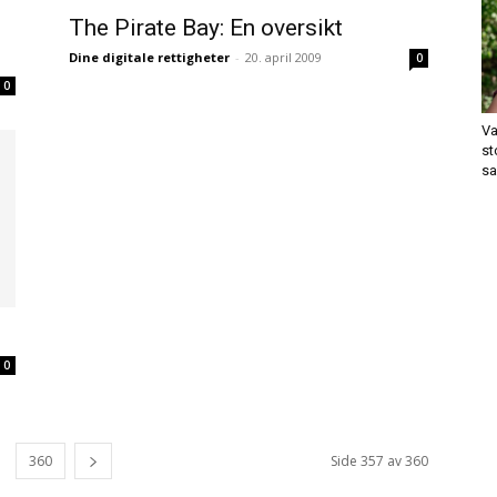
The Pirate Bay: En oversikt
Dine digitale rettigheter
-
20. april 2009
0
0
Va
st
sa
0
360
Side 357 av 360