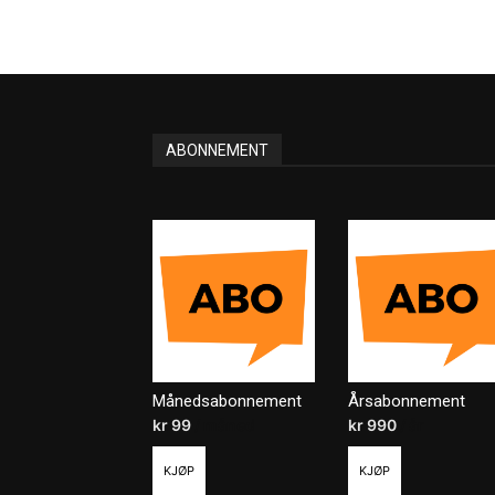
ABONNEMENT
Månedsabonnement
Årsabonnement
kr
99
/ måned
kr
990
/ år
KJØP
KJØP