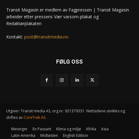
Transit Magasin er medlem av Fagpressen | Transit Magasin
arbeider etter pressens Vær varsom-plakat og
Redaktørplakaten
Kontakt:
post@transitmedia.no
FØLG OSS
Utgiver: Transit media AS, org.nr. 921379331. Nettsidene utvikles og
driftes av
CoreTrek AS
.
Meninger
En Passant
Klima og miljø
Afrika
Asia
Latin-Amerika
Midtøsten
English Edition