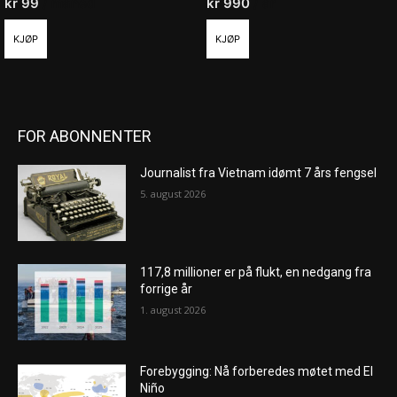
kr
99
/ måned
kr
990
/ år
KJØP
KJØP
FOR ABONNENTER
Journalist fra Vietnam idømt 7 års fengsel
5. august 2026
117,8 millioner er på flukt, en nedgang fra
forrige år
1. august 2026
Forebygging: Nå forberedes møtet med El
Niño