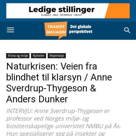
Klima og miljø
Nyheter
Reportasje
Naturkrisen: Veien fra
blindhet til klarsyn / Anne
Sverdrup-Thygeson &
Anders Dunker
INTERVJU: Anne Sverdrup-Thygeson er
professor ved Norges miljø- og
biovitenskapelige universitet NMBU på Ås.
Hun spesialiserer seg på insekter og