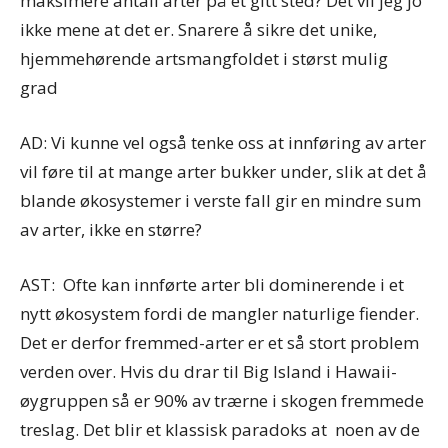
maksimere antall arter på et gitt sted? Det vil jeg jo
ikke mene at det er. Snarere å sikre det unike,
hjemmehørende artsmangfoldet i størst mulig
grad
AD: Vi kunne vel også tenke oss at innføring av arter
vil føre til at mange arter bukker under, slik at det å
blande økosystemer i verste fall gir en mindre sum
av arter, ikke en større?
AST: Ofte kan innførte arter bli dominerende i et
nytt økosystem fordi de mangler naturlige fiender.
Det er derfor fremmed-arter er et så stort problem
verden over. Hvis du drar til Big Island i Hawaii-
øygruppen så er 90% av trærne i skogen fremmede
treslag. Det blir et klassisk paradoks at noen av de