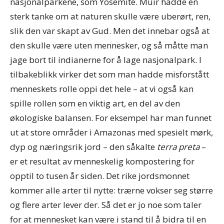
nasjonalparkene, som Yosemite. Muir hadde en
sterk tanke om at naturen skulle være uberørt, ren,
slik den var skapt av Gud. Men det innebar også at
den skulle være uten mennesker, og så måtte man
jage bort til indianerne for å lage nasjonalpark. I
tilbakeblikk virker det som man hadde misforstått
menneskets rolle oppi det hele – at vi også kan
spille rollen som en viktig art, en del av den
økologiske balansen. For eksempel har man funnet
ut at store områder i Amazonas med spesielt mørk,
dyp og næringsrik jord – den såkalte
terra preta
–
er et resultat av menneskelig kompostering for
opptil to tusen år siden. Det rike jordsmonnet
kommer alle arter til nytte: trærne vokser seg større
og flere arter lever der. Så det er jo noe som taler
for at mennesket kan være i stand til å bidra til en