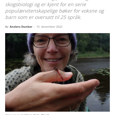
skogsbiologi og er kjent for en serie
populærvitenskapelige bøker for voksne og
barn som er oversatt til 25 språk.
Av
Anders Dunker
-
13. desember 2022