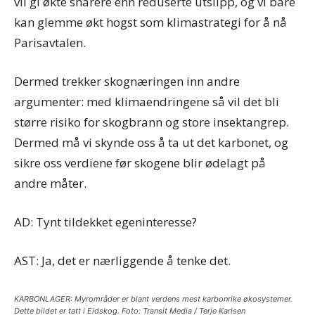
vil gi økte snarere enn reduserte utslipp, og vi bare
kan glemme økt hogst som klimastrategi for å nå
Parisavtalen.
Dermed trekker skognæringen inn andre
argumenter: med klimaendringene så vil det bli
større risiko for skogbrann og store insektangrep.
Dermed må vi skynde oss å ta ut det karbonet, og
sikre oss verdiene før skogene blir ødelagt på
andre måter.
AD: Tynt tildekket egeninteresse?
AST: Ja, det er nærliggende å tenke det.
KARBONLAGER: Myrområder er blant verdens mest karbonrike økosystemer.
Dette bildet er tatt i Eidskog. Foto: Transit Media / Terje Karlsen