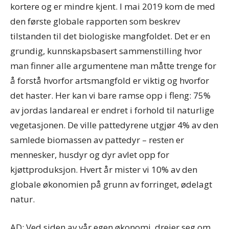
kortere og er mindre kjent. I mai 2019 kom de med
den første globale rapporten som beskrev
tilstanden til det biologiske mangfoldet. Det er en
grundig, kunnskapsbasert sammenstilling hvor
man finner alle argumentene man måtte trenge for
å forstå hvorfor artsmangfold er viktig og hvorfor
det haster. Her kan vi bare ramse opp i fleng: 75%
av jordas landareal er endret i forhold til naturlige
vegetasjonen. De ville pattedyrene utgjør 4% av den
samlede biomassen av pattedyr – resten er
mennesker, husdyr og dyr avlet opp for
kjøttproduksjon. Hvert år mister vi 10% av den
globale økonomien på grunn av forringet, ødelagt
natur.
AD: Ved siden av vår egen økonomi, dreier seg om