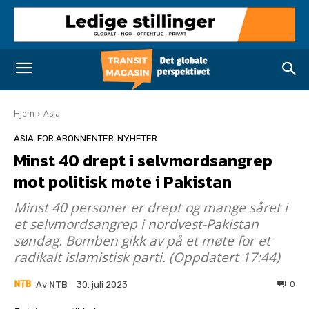
Hjem
Asia
ASIA
FOR ABONNENTER
NYHETER
Minst 40 drept i selvmordsangrep
mot politisk møte i Pakistan
Minst 40 personer er drept og mange såret i
et selvmordsangrep i nordvest-Pakistan
søndag. Bomben gikk av på et møte for et
radikalt islamistisk parti. (Oppdatert 17:44)
Av
NTB
0
30. juli 2023