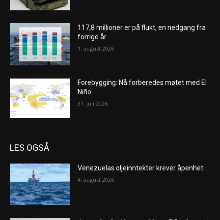
117,8 millioner er på flukt, en nedgang fra
forrige år
1. august 2026
Forebygging: Nå forberedes møtet med El
Niño
31. juli 2026
LES OGSÅ
Venezuelas oljeinntekter krever åpenhet
4. august 2026