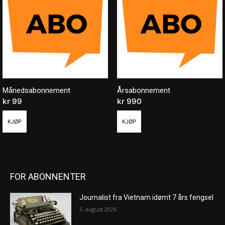
Månedsabonnement
Årsabonnement
kr
99
/ måned
kr
990
/ år
KJØP
KJØP
FOR ABONNENTER
Journalist fra Vietnam idømt 7 års fengsel
5. august 2026