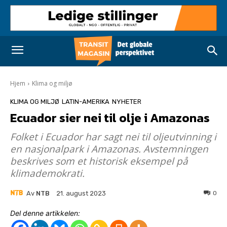
Hjem
Klima og miljø
KLIMA OG MILJØ
LATIN-AMERIKA
NYHETER
Ecuador sier nei til olje i Amazonas
Folket i Ecuador har sagt nei til oljeutvinning i
en nasjonalpark i Amazonas. Avstemningen
beskrives som et historisk eksempel på
klimademokrati.
Av
NTB
0
21. august 2023
Del denne artikkelen: