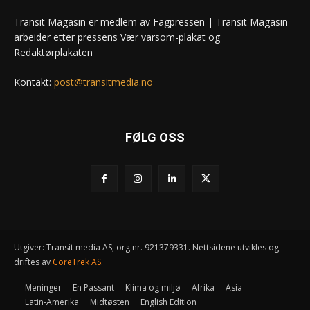
Transit Magasin er medlem av Fagpressen | Transit Magasin
arbeider etter pressens Vær varsom-plakat og
Redaktørplakaten
Kontakt:
post@transitmedia.no
FØLG OSS
Utgiver: Transit media AS, org.nr. 921379331. Nettsidene utvikles og
driftes av
CoreTrek AS
.
Meninger
En Passant
Klima og miljø
Afrika
Asia
Latin-Amerika
Midtøsten
English Edition