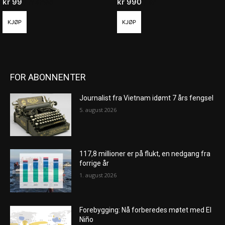
kr
99
/ måned
kr
990
/ år
KJØP
KJØP
FOR ABONNENTER
Journalist fra Vietnam idømt 7 års fengsel
5. august 2026
117,8 millioner er på flukt, en nedgang fra
forrige år
1. august 2026
Forebygging: Nå forberedes møtet med El
Niño