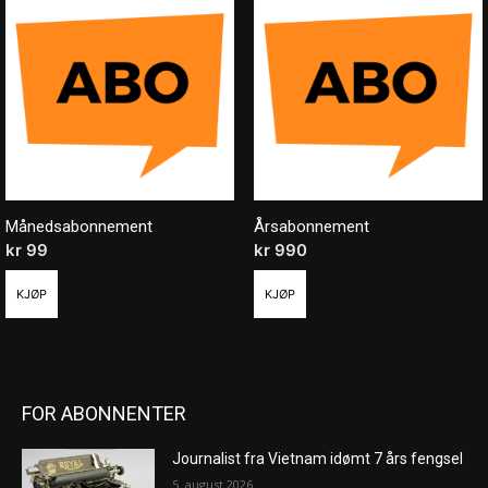
Månedsabonnement
Årsabonnement
kr
99
/ måned
kr
990
/ år
KJØP
KJØP
FOR ABONNENTER
Journalist fra Vietnam idømt 7 års fengsel
5. august 2026