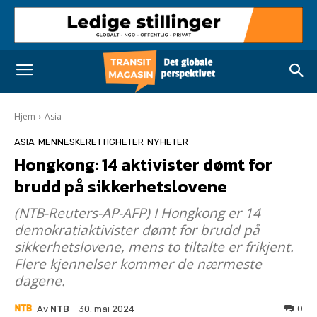
Hjem
Asia
ASIA
MENNESKERETTIGHETER
NYHETER
Hongkong: 14 aktivister dømt for
brudd på sikkerhetslovene
(NTB-Reuters-AP-AFP) I Hongkong er 14
demokratiaktivister dømt for brudd på
sikkerhetslovene, mens to tiltalte er frikjent.
Flere kjennelser kommer de nærmeste
dagene.
Av
NTB
0
30. mai 2024