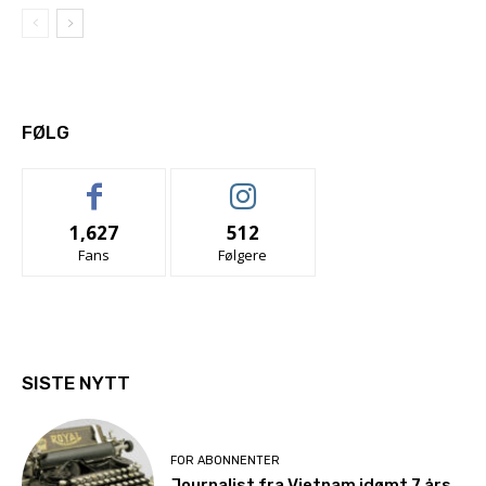
FØLG
1,627
512
Fans
Følgere
SISTE NYTT
FOR ABONNENTER
Journalist fra Vietnam idømt 7 års