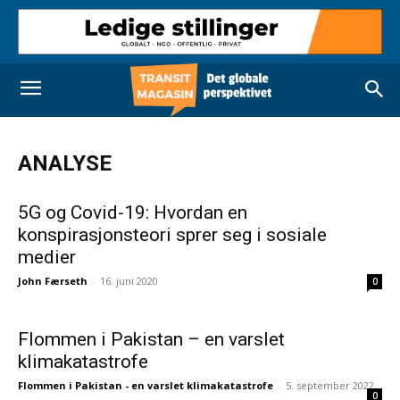
ANALYSE
5G og Covid-19: Hvordan en
konspirasjonsteori sprer seg i sosiale
medier
John Færseth
-
16. juni 2020
0
Flommen i Pakistan – en varslet
klimakatastrofe
Flommen i Pakistan - en varslet klimakatastrofe
-
5. september 2022
0