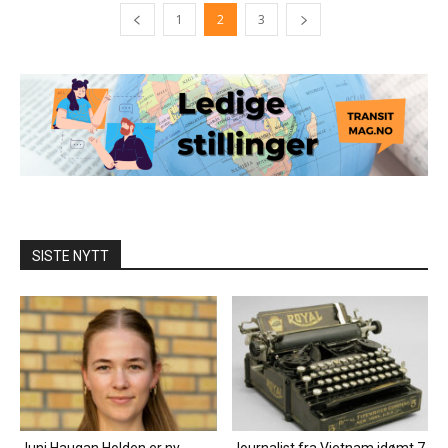
1
2
3
SISTE NYTT