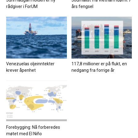
Juni Haugan Holden er ny
Journalist fra Vietnam idømt 7
rådgiver i ForUM
års fengsel
Venezuelas oljeinntekter
117,8 millioner er på flukt, en
krever åpenhet
nedgang fra forrige år
Forebygging: Nå forberedes
møtet med El Niño