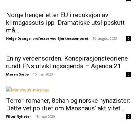
Norge henger etter EU i reduksjon av
klimagassutslipp. Dramatiske utslippskutt
må...
Helge Drange, professor ved Bjerknessenteret
-
30. august 2023
0
En ny verdensorden. Konspirasjonsteoriene
rundt FNs utviklingsagenda – Agenda 21
Maren Sæbø
-
15. mai 2020
0
Terror-romaner, 8chan og norske nynazister:
Dette vet politiet om Manshaus’ aktivitet...
Filter Nyheter
-
18. mai 2020
0