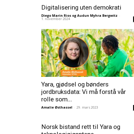
Digitalisering uten demokrati
Diego Marin Rios og Audun Myhra Bergwitz
-
1. november 2024
Yara, gjødsel og bønders
jordbruksdata: Vi må forstå vår
rolle som...
Amalie Østhassel
-
29. mars 2023
Norsk bistand rett til Yara og