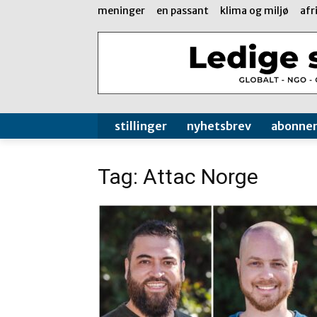
meninger
en passant
klima og miljø
afr
stillinger
nyhetsbrev
abonne
Tag: Attac Norge