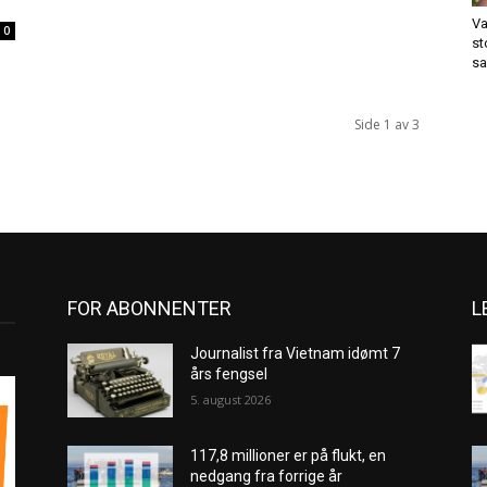
Va
0
st
sa
Side 1 av 3
FOR ABONNENTER
L
Journalist fra Vietnam idømt 7
års fengsel
5. august 2026
117,8 millioner er på flukt, en
nedgang fra forrige år