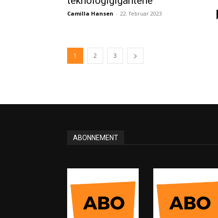
teknologigigantene
Camilla Hansen
-
22. februar 2023
1
2
3
ABONNEMENT