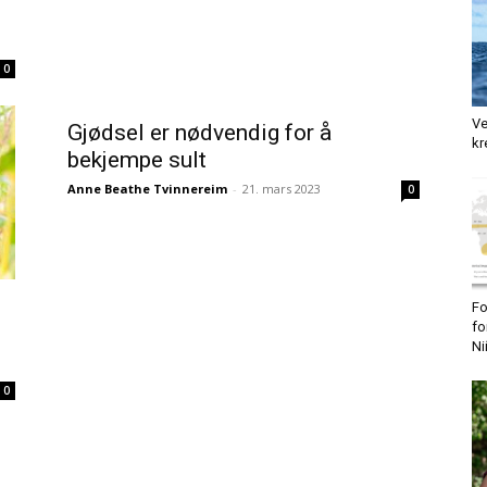
0
Ve
Gjødsel er nødvendig for å
kr
bekjempe sult
Anne Beathe Tvinnereim
-
21. mars 2023
0
Fo
fo
Ni
0