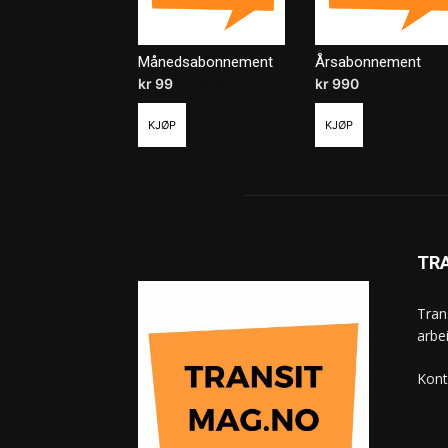
Månedsabonnement
Årsabonnement
kr
99
/ måned
kr
990
/ år
KJØP
KJØP
TR
Tran
arbe
Kont