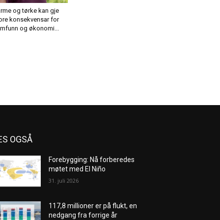
rme og tørke kan gje
ore konsekvensar for
mfunn og økonomi...
ES OGSÅ
Forebygging: Nå forberedes
møtet med El Niño
31. juli 2026
117,8 millioner er på flukt, en
nedgang fra forrige år