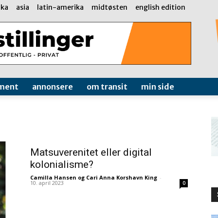
ika
asia
latin-amerika
midtøsten
english edition
ment
annonsere
om transit
min side
Matsuverenitet eller digital
kolonialisme?
Camilla Hansen og Cari Anna Korshavn King
-
10. april 2023
0