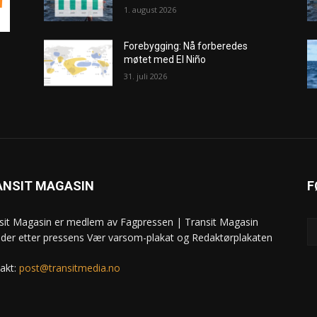
1. august 2026
Forebygging: Nå forberedes
møtet med El Niño
31. juli 2026
ANSIT MAGASIN
F
sit Magasin er medlem av Fagpressen | Transit Magasin
ider etter pressens Vær varsom-plakat og Redaktørplakaten
akt:
post@transitmedia.no