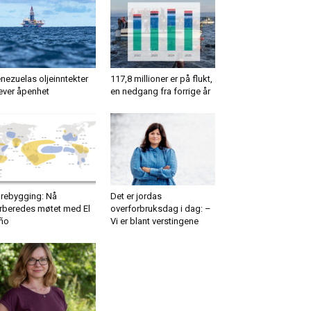
nezuelas oljeinntekter
117,8 millioner er på flukt,
ever åpenhet
en nedgang fra forrige år
rebygging: Nå
Det er jordas
rberedes møtet med El
overforbruksdag i dag: –
ño
Vi er blant verstingene