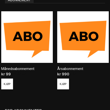
Månedsabonnement
Årsabonnement
kr
99
/ måned
kr
990
/ år
KJØP
KJØP