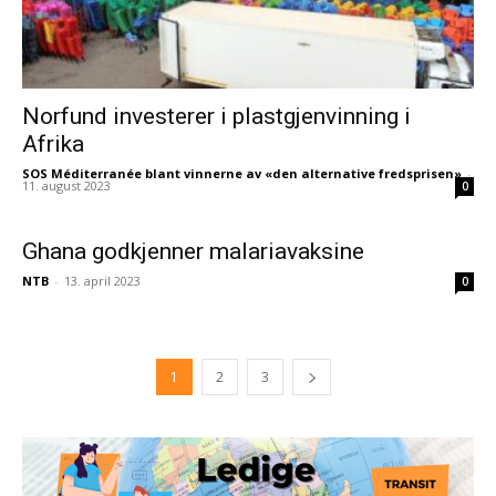
Norfund investerer i plastgjenvinning i
Afrika
SOS Méditerranée blant vinnerne av «den alternative fredsprisen»
-
11. august 2023
0
Ghana godkjenner malariavaksine
NTB
-
13. april 2023
0
1
2
3