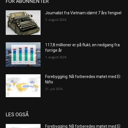
FOR ABONNENTER
Journalist fra Vietnam idømt 7 års fengsel
5. august 2026
117,8 millioner er på flukt, en nedgang fra
forrige år
1. august 2026
Forebygging: Nå forberedes møtet med El
Niño
31. juli 2026
LES OGSÅ
Forebygging: Nå forberedes møtet med El