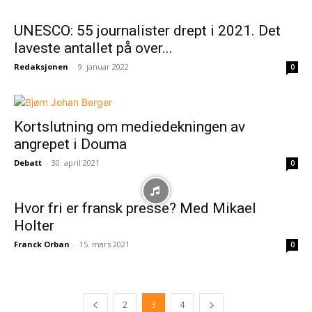
UNESCO: 55 journalister drept i 2021. Det
laveste antallet på over...
Redaksjonen
-
9. januar 2022
0
Kortslutning om mediedekningen av
angrepet i Douma
Debatt
-
30. april 2021
0
Hvor fri er fransk presse? Med Mikael
Holter
Franck Orban
-
15. mars 2021
0
2
3
4