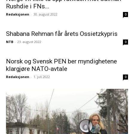
Rushdie i FNs...
Redaksjonen
-
30. august 2022
0
Shabana Rehman får årets Ossietzkypris
NTB
-
23. august 2022
0
Norsk og Svensk PEN ber myndighetene
klargjøre NATO-avtale
Redaksjonen
-
1. juli 2022
0