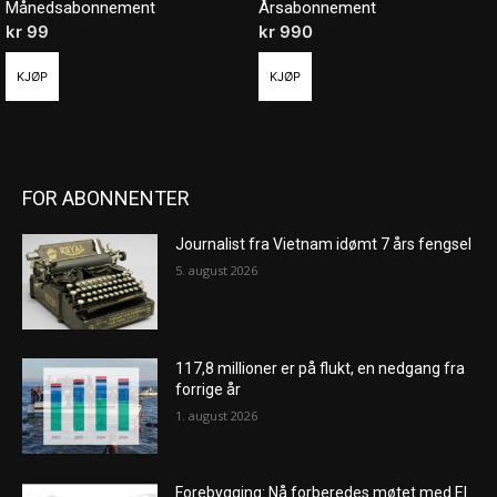
Månedsabonnement
Årsabonnement
kr
99
/ måned
kr
990
/ år
KJØP
KJØP
FOR ABONNENTER
Journalist fra Vietnam idømt 7 års fengsel
5. august 2026
117,8 millioner er på flukt, en nedgang fra
forrige år
1. august 2026
Forebygging: Nå forberedes møtet med El