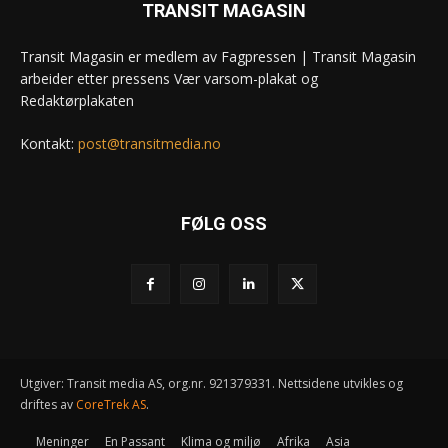
TRANSIT MAGASIN
Transit Magasin er medlem av Fagpressen | Transit Magasin
arbeider etter pressens Vær varsom-plakat og
Redaktørplakaten
Kontakt:
post@transitmedia.no
FØLG OSS
Utgiver: Transit media AS, org.nr. 921379331. Nettsidene utvikles og
driftes av
CoreTrek AS
.
Meninger
En Passant
Klima og miljø
Afrika
Asia