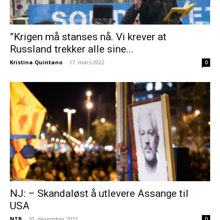
”Krigen må stanses nå. Vi krever at
Russland trekker alle sine...
Kristina Quintano
-
17. mars 2022
0
NJ: – Skandaløst å utlevere Assange til
USA
NTB
-
10. desember 2021
0