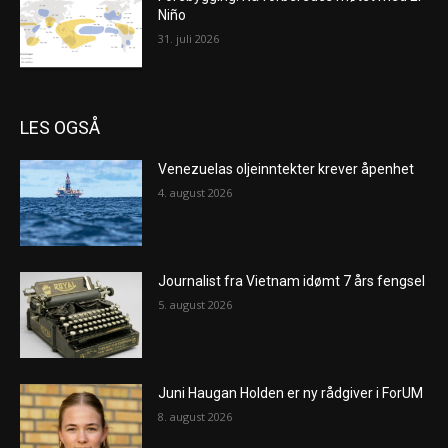
Niño
31. juli 2026
LES OGSÅ
Venezuelas oljeinntekter krever åpenhet
4. august 2026
Journalist fra Vietnam idømt 7 års fengsel
5. august 2026
Juni Haugan Holden er ny rådgiver i ForUM
8. august 2026