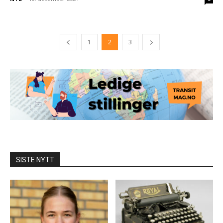
1
2
3
SISTE NYTT