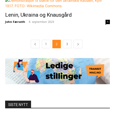
Lenin, Ukraina og Knausgård
John Færseth
-
4. september 2023
1
1
2
3
SISTE NYTT