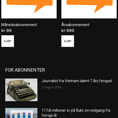
Månedsabonnement
Årsabonnement
kr
99
/ måned
kr
990
/ år
KJØP
KJØP
FOR ABONNENTER
Journalist fra Vietnam idømt 7 års fengsel
5. august 2026
117,8 millioner er på flukt, en nedgang fra
forrige år