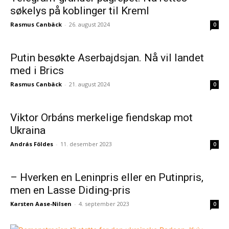
søkelys på koblinger til Kreml
Rasmus Canbäck
-
26. august 2024
0
Putin besøkte Aserbajdsjan. Nå vil landet
med i Brics
Rasmus Canbäck
-
21. august 2024
0
Viktor Orbáns merkelige fiendskap mot
Ukraina
András Földes
-
11. desember 2023
0
– Hverken en Leninpris eller en Putinpris,
men en Lasse Diding-pris
Karsten Aase-Nilsen
-
4. september 2023
0