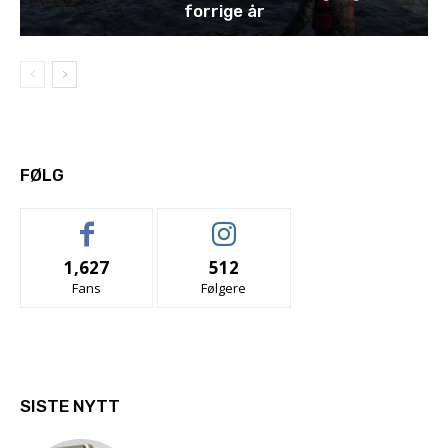
forrige år
FØLG
1,627
512
Fans
Følgere
SISTE NYTT