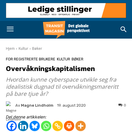
Hjem
Kultur
Bøker
FOR REGISTRERTE BRUKERE
KULTUR
BØKER
Overvåkningskapitalismen
Hvordan kunne cyberspace utvikle seg fra
idealistisk dugnad til overvåkningsmareritt
på bare tjue år?
Av
Magne Lindholm
0
19. august 2020
Del denne artikkelen: