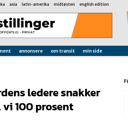
ika
asia
latin-amerika
midtøsten
english edition
ment
annonsere
om transit
min side
F
rdens ledere snakker
 vi 100 prosent