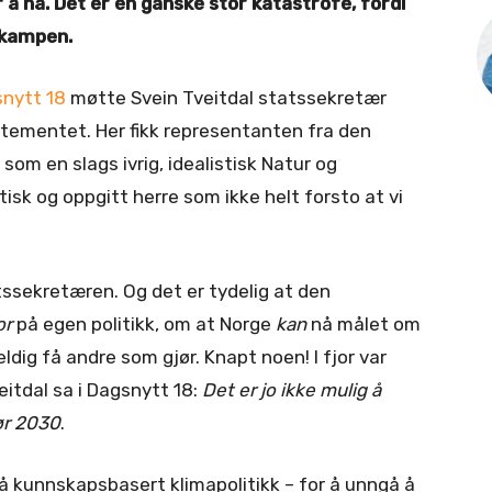
 å nå. Det er en ganske stor katastrofe, fordi
sekampen.
nytt 18
møtte Svein Tveitdal statssekretær
rtementet. Her fikk representanten fra den
som en slags ivrig, idealistisk Natur og
isk og oppgitt herre som ikke helt forsto at vi
atssekretæren. Og det er tydelig at den
or
på egen politikk, om at Norge
kan
nå målet om
ldig få andre som gjør. Knapt noen! I fjor var
itdal sa i Dagsnytt 18:
Det er jo ikke mulig å
før 2030
.
så kunnskapsbasert klimapolitikk – for å unngå å