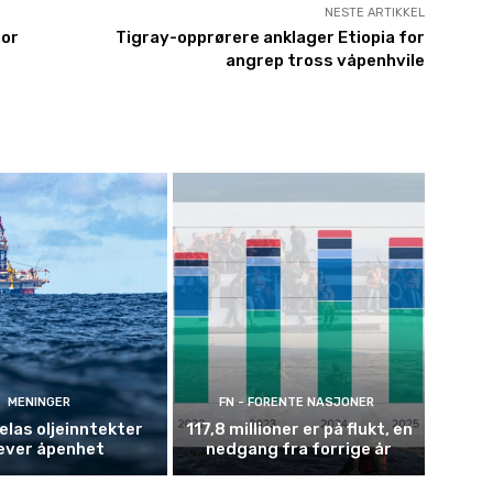
NESTE ARTIKKEL
nor
Tigray-opprørere anklager Etiopia for
angrep tross våpenhvile
MENINGER
FN - FORENTE NASJONER
las oljeinntekter
117,8 millioner er på flukt, en
ever åpenhet
nedgang fra forrige år