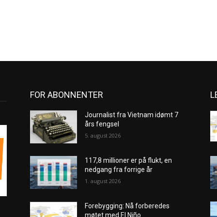
FOR ABONNENTER
L
Journalist fra Vietnam idømt 7
års fengsel
5. august 2026
117,8 millioner er på flukt, en
nedgang fra forrige år
1. august 2026
Forebygging: Nå forberedes
møtet med El Niño