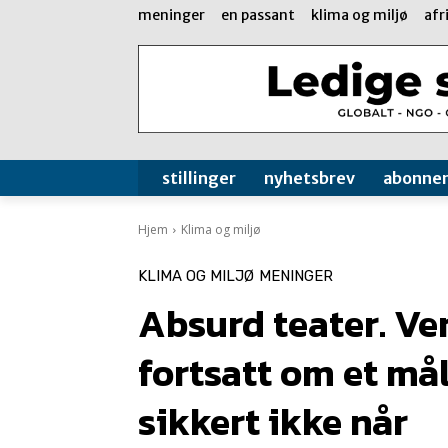
meninger
en passant
klima og miljø
afr
stillinger
nyhetsbrev
abonne
Hjem
Klima og miljø
KLIMA OG MILJØ
MENINGER
Absurd teater. Ve
fortsatt om et mål
sikkert ikke når