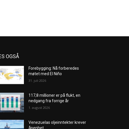
ES OGSÅ
Forebygging: Nå forberedes
møtet med El Niño
31. juli 2026
117,8 millioner er på flukt, en
nedgang fra forrige år
1. august 2026
Venezuelas oljeinntekter krever
åpenhet