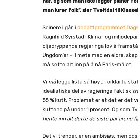
når, og som man ikke legger planer for
man lurer folk”, sier Tveitdal til Klas
Seinere i går, i
debattprogrammet Dags
Ragnhild Syrstad i Klima- og miljødepa
oljedryppende regjeringa lov å framstå 
Ungdom’er – i møte med en eldre, skept
må sette alt inn på å nå Paris-målet.
Vi
må
legge lista så høyt, forklarte st
idealistiske del av regjeringa faktisk
tr
55 % kutt. Problemet er at det er det ve
kuttene på under 1 prosent. Og som Tve
hente inn alt dette de siste par årene 
Det vi trenger, er en ambisiøs, men og