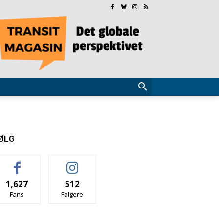
ØLG
1,627
512
Fans
Følgere