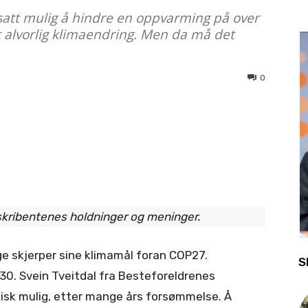
tsatt mulig å hindre en oppvarming på over
rt alvorlig klimaendring. Men da må det
0
 skribentenes holdninger og meninger.
e skjerper sine klimamål foran COP27.
S
30. Svein Tveitdal fra Besteforeldrenes
tisk mulig, etter mange års forsømmelse. Å