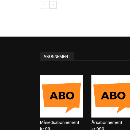
ABONNEMENT
Månedsabonnement
Årsabonnement
kr
99
/ måned
kr
990
/ år