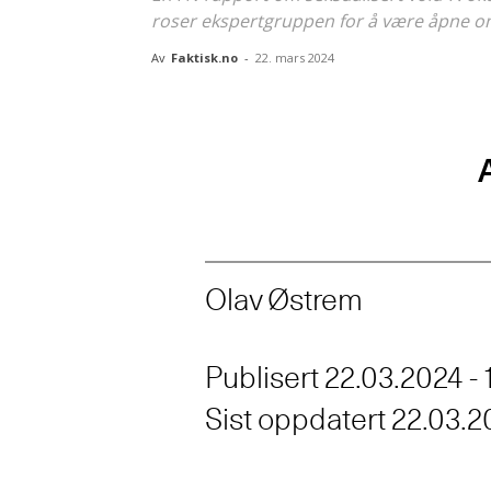
roser ekspertgruppen for å være åpne o
Av
Faktisk.no
-
22. mars 2024