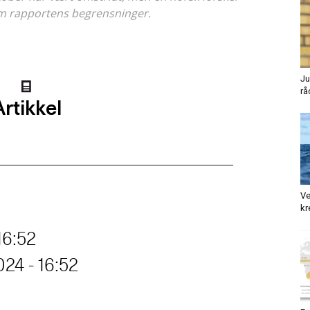
m rapportens begrensninger.
Ju
rå
Ve
kr