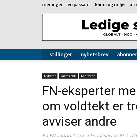
meninger
en passant
klima og miljø
afr
stillinger
nyhetsbrev
abonne
Nyheter
Faktasjekk
Midtøsten
FN-eksperter me
om voldtekt er t
avviser andre
En FN-rapport om seksualisert vold 7. ok