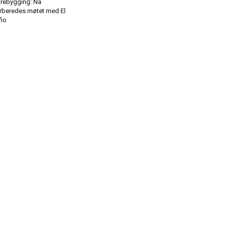
rebygging: Nå
rberedes møtet med El
ño