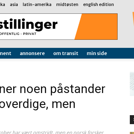
ika
asia
latin-amerika
midtøsten
english edition
ment
annonsere
om transit
min side
ner noen påstander
roverdige, men
tober har vært omstridt, men en norsk forsker