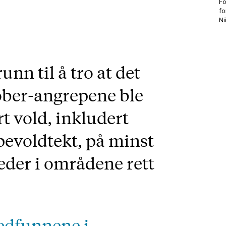
Fo
fo
Ni