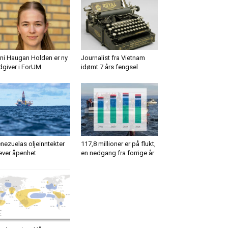
ni Haugan Holden er ny
Journalist fra Vietnam
dgiver i ForUM
idømt 7 års fengsel
nezuelas oljeinntekter
117,8 millioner er på flukt,
ever åpenhet
en nedgang fra forrige år