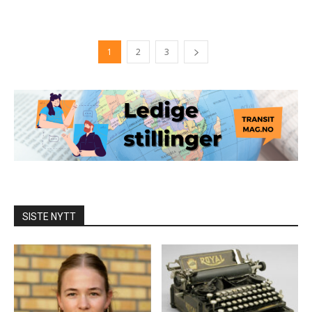
1
2
3
SISTE NYTT