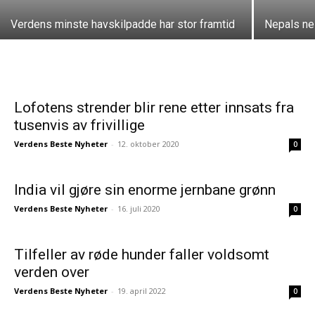
Verdens minste havskilpadde har stor framtid
Nepals ne
Lofotens strender blir rene etter innsats fra
tusenvis av frivillige
Verdens Beste Nyheter
-
12. oktober 2020
0
India vil gjøre sin enorme jernbane grønn
Verdens Beste Nyheter
-
16. juli 2020
0
Tilfeller av røde hunder faller voldsomt
verden over
Verdens Beste Nyheter
-
19. april 2022
0