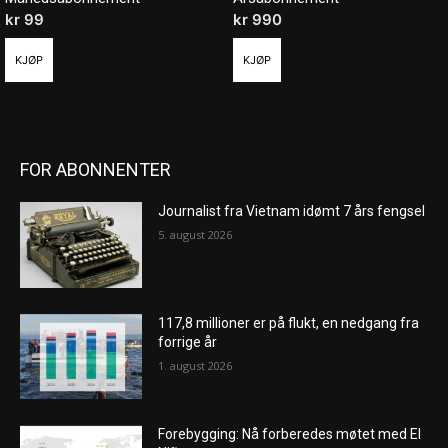
kr
99
/ måned
kr
990
/ år
KJØP
KJØP
FOR ABONNENTER
Journalist fra Vietnam idømt 7 års fengsel
5. august 2026
117,8 millioner er på flukt, en nedgang fra
forrige år
1. august 2026
Forebygging: Nå forberedes møtet med El