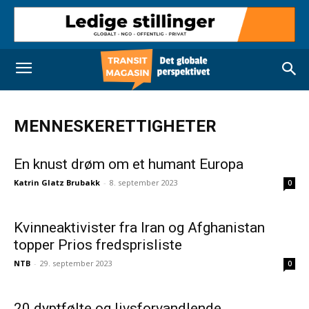
MENNESKERETTIGHETER
En knust drøm om et humant Europa
Katrin Glatz Brubakk
-
8. september 2023
0
Kvinneaktivister fra Iran og Afghanistan
topper Prios fredsprisliste
NTB
-
29. september 2023
0
20 dyptfølte og livsforvandlende