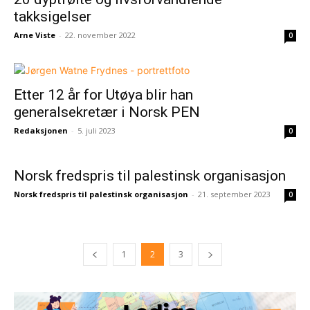
takksigelser
Arne Viste
-
22. november 2022
0
Etter 12 år for Utøya blir han
generalsekretær i Norsk PEN
Redaksjonen
-
5. juli 2023
0
Norsk fredspris til palestinsk organisasjon
Norsk fredspris til palestinsk organisasjon
-
21. september 2023
0
1
2
3