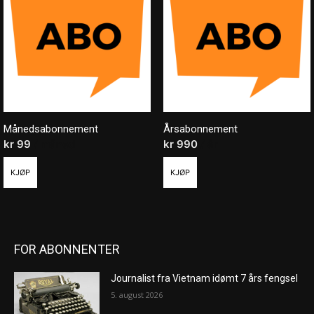
Månedsabonnement
Årsabonnement
kr
99
/ måned
kr
990
/ år
KJØP
KJØP
FOR ABONNENTER
Journalist fra Vietnam idømt 7 års fengsel
5. august 2026