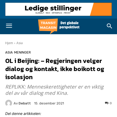
Hjem
Asia
ASIA
MENINGER
OL i Beijing: – Regjeringen velger
dialog og kontakt, ikke boikott og
isolasjon
REPLIKK: Menneskerettigheter er en viktig
del av vår dialog med Kina.
Av
Debatt
0
15. desember 2021
Del denne artikkelen: