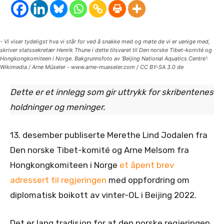
- Vi viser tydeligst hva vi står for ved å snakke med og møte de vi er uenige med,
skriver statssekretær Henrik Thune i dette tilsvaret til Den norske Tibet-komité og
Hongkongkomiteen i Norge. Bakgrunnsfoto av 'Beijing National Aquatics Centre':
Wikimedia / Arne Müseler - www.arne-mueseler.com / CC BY-SA 3.0 de
Dette er et innlegg som gir uttrykk for skribentenes
holdninger og meninger.
13. desember publiserte Merethe Lind Jodalen fra
Den norske Tibet-komité og Arne Melsom fra
Hongkongkomiteen i Norge
et åpent brev
adressert til regjeringen
med oppfordring om
diplomatisk boikott av vinter-OL i Beijing 2022.
Det er lang tradisjon for at den norske regjeringen