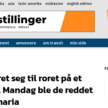
ika
asia
latin-amerika
midtøsten
english edition
ment
annonsere
om transit
min side
F
t seg til roret på et
a. Mandag ble de reddet
naria