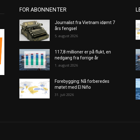
FOR ABONNENTER
L
Journalist fra Vietnam idømt 7
års fengsel
5. august 2026
117,8 millioner er på flukt, en
nedgang fra forrige år
1. august 2026
Forebygging: Nå forberedes
møtet med El Niño
31. juli 2026