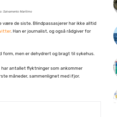
oto: Salvamento Marítimo
e være de siste. Blindpassasjerer har ikke alltid
itter
. Han er journalist, og også rådgiver for
od form, men er dehydrert og bragt til sykehus.
n har antallet flyktninger som ankommer
rste måneder, sammenlignet med ifjor.