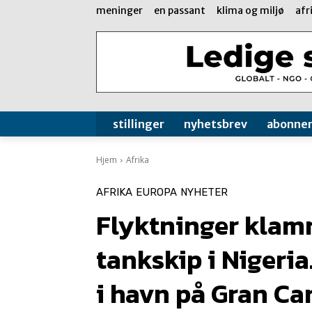
meninger
en passant
klima og miljø
afr
stillinger
nyhetsbrev
abonne
Hjem
Afrika
AFRIKA
EUROPA
NYHETER
Flyktninger klamre
tankskip i Nigeri
i havn på Gran Ca