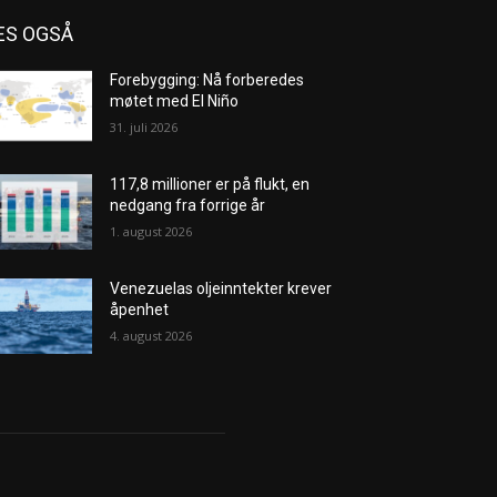
ES OGSÅ
Forebygging: Nå forberedes
møtet med El Niño
31. juli 2026
117,8 millioner er på flukt, en
nedgang fra forrige år
1. august 2026
Venezuelas oljeinntekter krever
åpenhet
4. august 2026