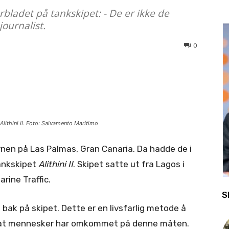
orbladet på tankskipet: - De er ikke de
journalist.
0
 Alithini II. Foto: Salvamento Marítimo
nen på Las Palmas, Gran Canaria. Da hadde de i
tankskipet
Alithini II
. Skipet satte ut fra Lagos i
rine Traffic.
S
bak på skipet. Dette er en livsfarlig metode å
tt at mennesker har omkommet på denne måten.