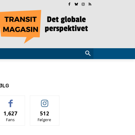
ØLG
1,627
512
Fans
Følgere