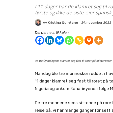
I 11 dager har de klamret seg til r
første og ikke de siste, sier spansk 
Av
Kristina Quintano
29. november 2022
Del denne artikkelen:
De tre flyktningene klamret seg fast til roret på oljetankeren
Mandag ble tre mennesker reddet i hav
11 dager klamret seg fast til roret på 
Nigeria og ankom Kanariøyene, ifølge Ma
De tre mennene sees sittende på roret 
reise på, vi har mange ganger før se