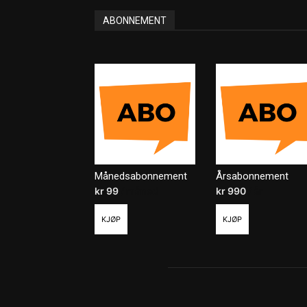
ABONNEMENT
Månedsabonnement
Årsabonnement
kr
99
/ måned
kr
990
/ år
KJØP
KJØP