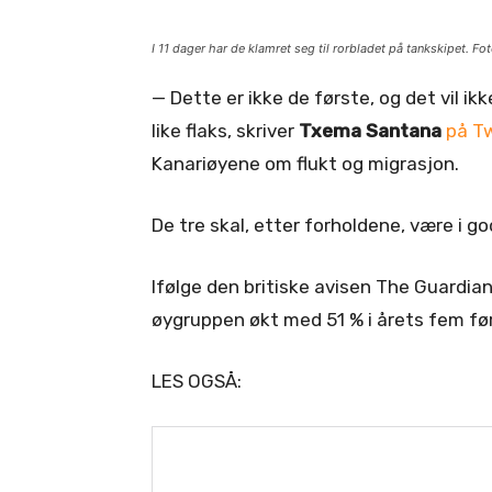
I 11 dager har de klamret seg til rorbladet på tankskipet. F
— Dette er ikke de første, og det vil ikk
like flaks, skriver
Txema Santana
på Tw
Kanariøyene om flukt og migrasjon.
De tre skal, etter forholdene, være i g
Ifølge den britiske avisen The Guardia
øygruppen økt med 51 % i årets fem fø
LES OGSÅ: